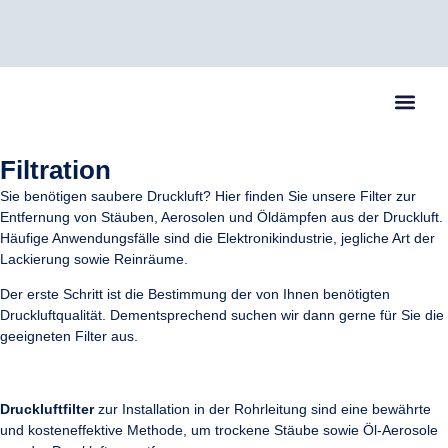
07082 / 60470
info@kessler-air.de
Schliffkopfstr. 5, 75305 Neuenbürg (Enzkreis)
Filtration
Sie benötigen saubere Druckluft? Hier finden Sie unsere Filter zur
Entfernung von Stäuben, Aerosolen und Öldämpfen aus der Druckluft.
Häufige Anwendungsfälle sind die Elektronikindustrie, jegliche Art der
Lackierung sowie Reinräume.
Der erste Schritt ist die Bestimmung der von Ihnen benötigten
Druckluftqualität. Dementsprechend suchen wir dann gerne für Sie die
geeigneten Filter aus.
Druckluftfilter
zur Installation in der Rohrleitung sind eine bewährte
und kosteneffektive Methode, um trockene Stäube sowie Öl-Aerosole