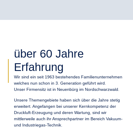
07082 / 60470
info@kessler-air.de
Schliffkopfstr. 5, 75305 Neuenbürg (Enzkreis)
über 60 Jahre
Erfahrung
Wir sind ein seit 1963 bestehendes Familienunternehmen
welches nun schon in 3. Generation geführt wird.
Unser Firmensitz ist in Neuenbürg im Nordschwarzwald.
Unsere Themengebiete haben sich über die Jahre stetig
erweitert. Angefangen bei unserer Kernkompetenz der
Druckluft-Erzeugung und deren Wartung, sind wir
mittlerweile auch ihr Ansprechpartner im Bereich Vakuum-
und Industriegas-Technik.