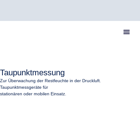
07082 / 60470
info@kessler-air.de
Schliffkopfstr. 5, 75305 Neuenbürg (Enzkreis)
Taupunktmessung
Zur Überwachung der Restfeuchte in der Druckluft.
Taupunktmessgeräte für
stationären oder mobilen Einsatz.